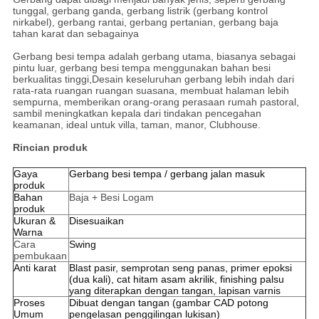
tunggal, gerbang ganda, gerbang listrik (gerbang kontrol
nirkabel), gerbang rantai, gerbang pertanian, gerbang baja
tahan karat dan sebagainya
Gerbang besi tempa adalah gerbang utama, biasanya sebagai
pintu luar, gerbang besi tempa menggunakan bahan besi
berkualitas tinggi,Desain keseluruhan gerbang lebih indah dari
rata-rata ruangan ruangan suasana, membuat halaman lebih
sempurna, memberikan orang-orang perasaan rumah pastoral,
sambil meningkatkan kepala dari tindakan pencegahan
keamanan, ideal untuk villa, taman, manor, Clubhouse.
Rincian produk
Gaya
Gerbang besi tempa / gerbang jalan masuk
produk
Bahan
Baja + Besi Logam
produk
Ukuran &
Disesuaikan
Warna
Cara
Swing
pembukaan
Anti karat
Blast pasir, semprotan seng panas, primer epoksi
(dua kali), cat hitam asam akrilik, finishing palsu
yang diterapkan dengan tangan, lapisan varnis
Proses
Dibuat dengan tangan (gambar CAD potong
Umum
pengelasan penggilingan lukisan)