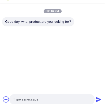
Bagian-bagian besi hias yang ditempa di luar Balkon besi
tempa ISO9001
12:16 PM
Baja Solid Bar Material Bagian Besi Hias C / S Gulung Dekorasi
Untuk Pagar
Good day, what product are you looking for?
Bad Request
Semua
Pembuatan Besi Cor 
Besi Cor Ulet
Abu-Abu
Casting Investasi 
Pembuangan Baja 
Presisi
Tahan Karat
Jangkar Pasca 
Aksesoris Perancah
Ketegangan
Pembuatan 
Fitting Pipa Besi Cor
Kerangka Katup
Quote request suatu