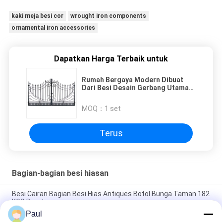
kaki meja besi cor
wrought iron components
ornamental iron accessories
Dapatkan Harga Terbaik untuk
Rumah Bergaya Modern Dibuat
Dari Besi Desain Gerbang Utama
Ukuran Disesuaikan
MOQ：
1 set
Terus
Bagian-bagian besi hiasan
Besi Cairan Bagian Besi Hias Antiques Botol Bunga Taman 182
KGS Berat
Paul