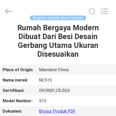
-
2026
Sunrise
Foundry
CO.,LTD.
Bagian-bagian besi hiasan
All
Rights
Reserved.
Rumah Bergaya Modern
RUMAH
Dibuat Dari Besi Desain
PRODUK
Gerbang Utama Ukuran
Disesuaikan
VIDEO
Place of Origin:
Mainland China
TENTANG
Nama merek:
NC515
KAMI
Sertifikasi:
ISO9001,CE,SGS
TUR
Model Number:
515
PABRIK
Dokumen:
Brosur Produk PDF