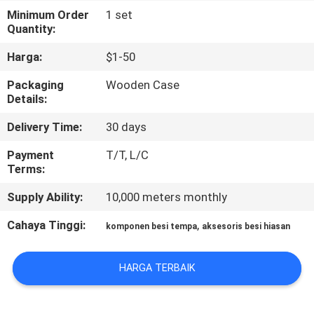
Minimum Order
1 set
KONTROL
Quantity:
KUALITAS
Harga:
$1-50
Packaging
Wooden Case
HUBUNGI
Details:
KAMI
Delivery Time:
30 days
Payment
T/T, L/C
BERITA
Terms:
Supply Ability:
10,000 meters monthly
MINTA
Cahaya Tinggi:
,
komponen besi tempa
aksesoris besi hiasan
KUTIPAN
HARGA TERBAIK
SITEMAP