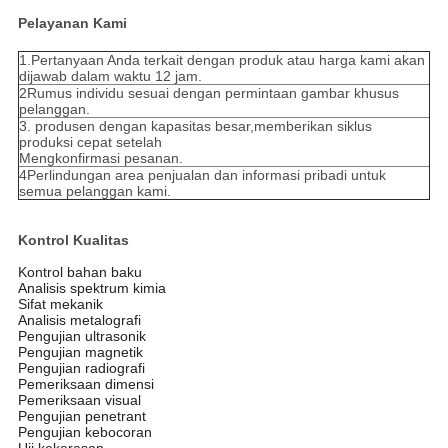
Pelayanan Kami
1.Pertanyaan Anda terkait dengan produk atau harga kami akan
dijawab dalam waktu 12 jam.
2Rumus individu sesuai dengan permintaan gambar khusus
pelanggan.
3. produsen dengan kapasitas besar,memberikan siklus
produksi cepat setelah
Mengkonfirmasi pesanan.
4Perlindungan area penjualan dan informasi pribadi untuk
semua pelanggan kami.
Kontrol Kualitas
Kontrol bahan baku
Analisis spektrum kimia
Sifat mekanik
Analisis metalografi
Pengujian ultrasonik
Pengujian magnetik
Pengujian radiografi
Pemeriksaan dimensi
Pemeriksaan visual
Pengujian penetrant
Pengujian kebocoran
Uji kekerasan