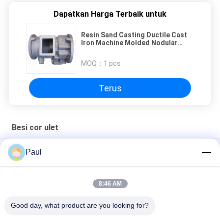
Dapatkan Harga Terbaik untuk
Resin Sand Casting Ductile Cast
Iron Machine Molded Nodular
Cast Iron Compressor Housing
MOQ：
1 pcs
Terus
Besi cor ulet
Baju bantalan bantalan besi lembab
Paul
Besi Cor Ulet Cor Pasir Saluran Pembuangan Parit Parit Parit
8:46 AM
OEM/ODM Bagian Pertanian Mekanik Besi Lempeng yang
Disesuaikan
Good day, what product are you looking for?