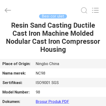
-
2026
Sunrise
Foundry
CO.,LTD.
Besi cor ulet
All
Rights
Reserved.
Resin Sand Casting Ductile
RUMAH
Cast Iron Machine Molded
PRODUK
Nodular Cast Iron Compressor
Housing
VIDEO
Place of Origin:
Ningbo China
TENTANG
Nama merek:
NC98
KAMI
Sertifikasi:
ISO9001 SGS
TUR
Model Number:
98
PABRIK
Dokumen:
Brosur Produk PDF