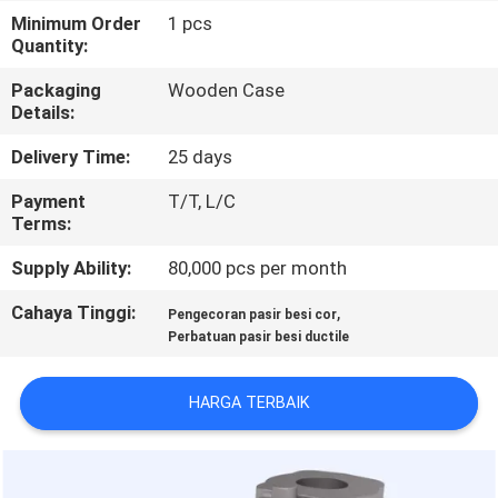
Minimum Order
1 pcs
KONTROL
Quantity:
KUALITAS
Packaging
Wooden Case
Details:
HUBUNGI
Delivery Time:
25 days
KAMI
Payment
T/T, L/C
Terms:
BERITA
Supply Ability:
80,000 pcs per month
Cahaya Tinggi:
,
Pengecoran pasir besi cor
MINTA
Perbatuan pasir besi ductile
KUTIPAN
HARGA TERBAIK
SITEMAP