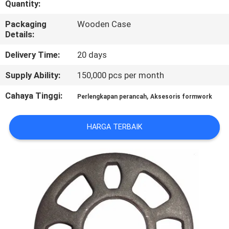
Quantity:
KONTROL
Packaging
Wooden Case
Details:
KUALITAS
Delivery Time:
20 days
HUBUNGI
Supply Ability:
150,000 pcs per month
KAMI
Cahaya Tinggi:
,
Perlengkapan perancah
Aksesoris formwork
BERITA
HARGA TERBAIK
MINTA
KUTIPAN
SITEMAP