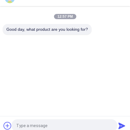
Aksesori Sistem Tie Rod Bekisting Mur Sayap Tie Rod
Pengeboran Tie Rod Water Stopper Nut
12:57 PM
Aksesoris formwork baja Cast Wedge Clamp
Good day, what product are you looking for?
Bad Request
Semua
Pembuatan Besi Cor 
Besi Cor Ulet
Abu-Abu
Casting Investasi 
Pembuangan Baja 
Presisi
Tahan Karat
Jangkar Pasca 
Aksesoris Perancah
Ketegangan
Pembuatan 
Fitting Pipa Besi Cor
Kerangka Katup
Quote request suatu