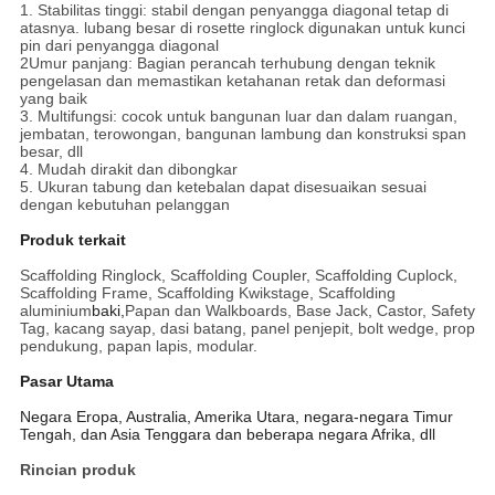
1. Stabilitas tinggi: stabil dengan penyangga diagonal tetap di
atasnya. lubang besar di rosette ringlock digunakan untuk kunci
pin dari penyangga diagonal
2Umur panjang: Bagian perancah terhubung dengan teknik
pengelasan dan memastikan ketahanan retak dan deformasi
yang baik
3. Multifungsi: cocok untuk bangunan luar dan dalam ruangan,
jembatan, terowongan, bangunan lambung dan konstruksi span
besar, dll
4. Mudah dirakit dan dibongkar
5. Ukuran tabung dan ketebalan dapat disesuaikan sesuai
dengan kebutuhan pelanggan
Produk terkait
Scaffolding Ringlock, Scaffolding Coupler, Scaffolding Cuplock,
Scaffolding Frame, Scaffolding Kwikstage, Scaffolding
aluminium
baki,
Papan dan Walkboards, Base Jack, Castor, Safety
Tag, kacang sayap, dasi batang, panel penjepit, bolt wedge, prop
pendukung, papan lapis, modular.
Pasar Utama
Negara Eropa, Australia, Amerika Utara, negara-negara Timur
Tengah, dan Asia Tenggara dan beberapa negara Afrika, dll
Rincian produk