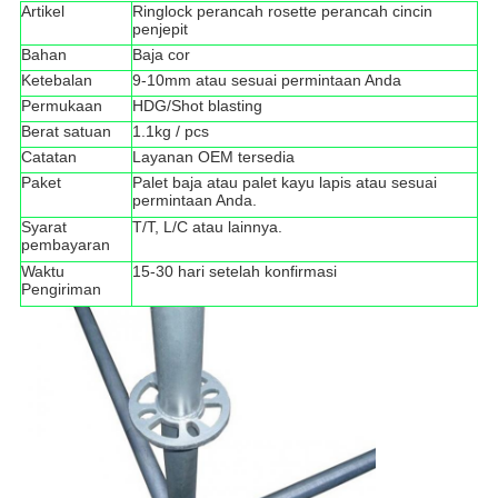
Artikel
Ringlock perancah rosette perancah cincin
penjepit
Bahan
Baja cor
Ketebalan
9-10mm atau sesuai permintaan Anda
Permukaan
HDG/Shot blasting
Berat satuan
1.1kg / pcs
Catatan
Layanan OEM tersedia
Paket
Palet baja atau palet kayu lapis atau sesuai
permintaan Anda.
Syarat
T/T, L/C atau lainnya.
pembayaran
Waktu
15-30 hari setelah konfirmasi
Pengiriman