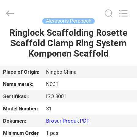
-
2026
Sunrise
Foundry
CO.,LTD.
Aksesoris Perancah
All
Rights
Reserved.
Ringlock Scaffolding Rosette
RUMAH
Scaffold Clamp Ring System
PRODUK
Komponen Scaffold
VIDEO
Place of Origin:
Ningbo China
Nama merek:
NC31
TENTANG
Sertifikasi:
ISO 9001
KAMI
Model Number:
31
TUR
Dokumen:
Brosur Produk PDF
PABRIK
Minimum Order
1 pcs