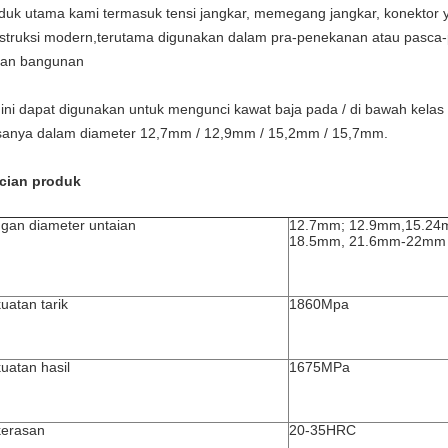
duk utama kami termasuk tensi jangkar, memegang jangkar, konektor y
struksi modern,terutama digunakan dalam pra-penekanan atau pasca-
an bangunan
 ini dapat digunakan untuk mengunci kawat baja pada / di bawah kela
sanya dalam diameter 12,7mm / 12,9mm / 15,2mm / 15,7mm.
cian produk
gan diameter untaian
12.7mm; 12.9mm,15.24
18.5mm, 21.6mm-22mm
uatan tarik
1860Mpa
uatan hasil
1675MPa
erasan
20-35HRC