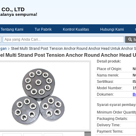
 CO., LTD
galanya sempurna!
Tentang Kami
Tur Pabrik
Kontrol Kualitas
Hubungi Kami
M
ngan
Steel Multi Strand Post Tension Anchor Round Anchor Head Untuk Anchor S
eel Multi Strand Post Tension Anchor Round Anchor Head 
Detail produk:
Place of Origin:
N
Nama merek:
N
Sertifikasi:
I
Model Number:
1
Dokumen:
B
Syarat-syarat pembay
Minimum Order Quantit
Packaging Details:
Delivery Time:
Payment Terms: