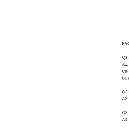
FA
Q1:
A1:
CIF
BL 
Q2:
A2:
Q3:
A3: