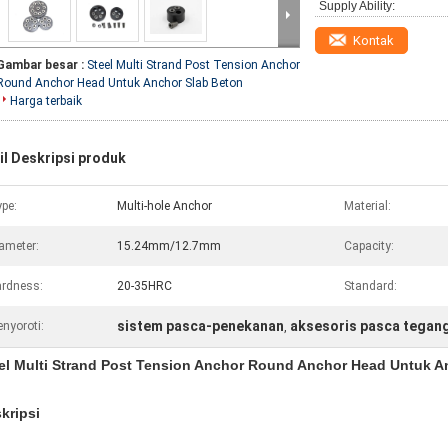
Supply Ability:
Kontak
Gambar besar :
Steel Multi Strand Post Tension Anchor
Round Anchor Head Untuk Anchor Slab Beton
Harga terbaik
il Deskripsi produk
pe:
Multi-hole Anchor
Material:
ameter:
15.24mm/12.7mm
Capacity:
rdness:
20-35HRC
Standard:
sistem pasca-penekanan
aksesoris pasca tegan
nyoroti:
,
el Multi Strand Post Tension Anchor Round Anchor Head Untuk A
kripsi