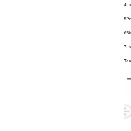
4La
5Pe
6Bi
7La
Ter