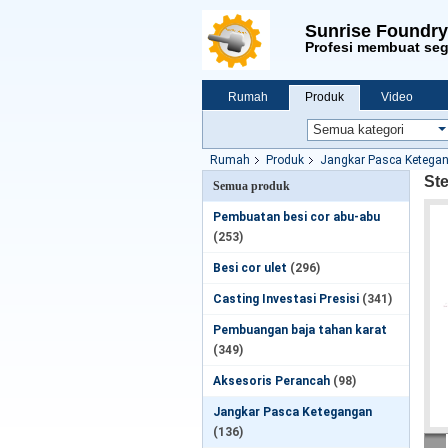
Sunrise Foundry
Profesi membuat se
Rumah
Produk
Video
Rumah
Produk
Jangkar Pasca Ketega
St
Semua produk
Pembuatan besi cor abu-abu
(253)
Besi cor ulet
(296)
Casting Investasi Presisi
(341)
Pembuangan baja tahan karat
(349)
Aksesoris Perancah
(98)
Jangkar Pasca Ketegangan
(136)