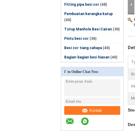
Fitting pipa besi cor
(48)
Pembuatan kerangka katup
(40)
Tutup Manhole Besi Cairan
(30)
Pintu besi cor
(36)
Det
Besi cor tiang cahaya
(40)
Bagian-bagian besi hiasan
(40)
Ty
I 'm Online Chat Now
Di
Ha
Me
Ste
Kontak
Des