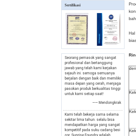
Pro
Sertifikasi
kon
bah
Hal
bia
Rin
Seorang pemasok yang sangat
profesional dan bertanggung
jawab yang telah kami kerjakan
den
sejauh ini. semoga semuanya
berjalan dengan baik dan memiliki
masa depan yang cerah, menjaga
pasokan produk berkualitas tinggi
Kek
untuk kami setiap saat!
—— Mendongkrak
Kek
Kami telah bekerja sama selama
sekitar lima tahun. selalu bisa
mendapatkan harga yang sangat
kompetitif pada suku cadang besi
Kek
cor. Sunrise Foundry adalah