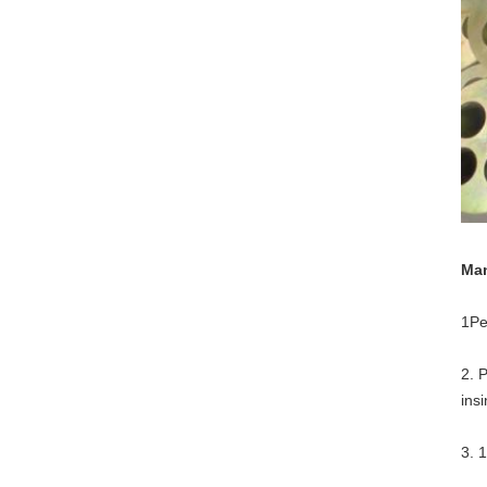
Man
1Pe
2. 
ins
3. 