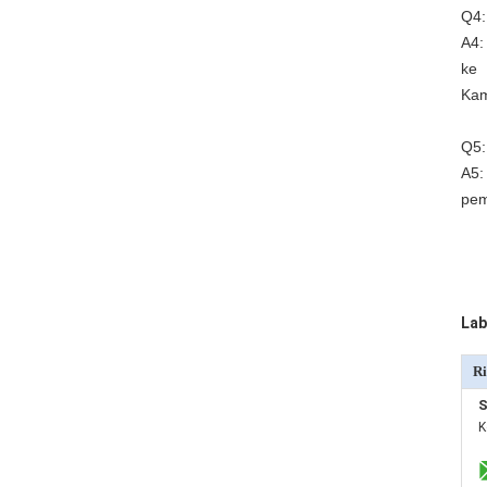
Q4:
A4:
ke
Kam
Q5:
A5:
pem
Lab
Ri
S
K