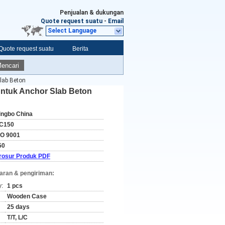
Penjualan & dukungan
Quote request suatu
-
Email
Select Language
Quote request suatu
Berita
encari
lab Beton
Untuk Anchor Slab Beton
ingbo China
C150
SO 9001
50
rosur Produk PDF
aran & pengiriman:
y:
1 pcs
Wooden Case
25 days
T/T, L/C