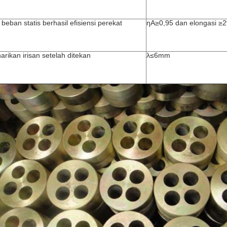
 beban statis berhasil efisiensi perekat
ηA≥0,95 dan elongasi ≥
arikan irisan setelah ditekan
λ≤6mm