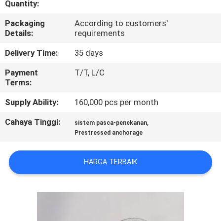
Quantity:
KONTROL
Packaging
According to customers'
Details:
requirements
KUALITAS
Delivery Time:
35 days
HUBUNGI
Payment
T/T, L/C
Terms:
KAMI
Supply Ability:
160,000 pcs per month
BERITA
Cahaya Tinggi:
,
sistem pasca-penekanan
Prestressed anchorage
MINTA
HARGA TERBAIK
KUTIPAN
SITEMAP