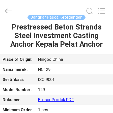
-
2026
Sunrise
Foundry
CO.,LTD.
Jangkar Pasca Ketegangan
All
Rights
Reserved.
Prestressed Beton Strands
RUMAH
Steel Investment Casting
PRODUK
Anchor Kepala Pelat Anchor
VIDEO
Place of Origin:
Ningbo China
Nama merek:
NC129
TENTANG
Sertifikasi:
ISO 9001
KAMI
Model Number:
129
TUR
Dokumen:
Brosur Produk PDF
PABRIK
Minimum Order
1 pcs