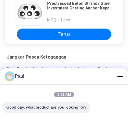
Prestressed Beton Strands Steel
Investment Casting Anchor Kepala
Pelat Anchor
MOQ：
1 pcs
Terus
Jangkar Pasca Ketegangan
Post Tension Cast Iron Anchor Wedge Anchorage Blocks
Strand Grip Flat Anchor
Paul
Kabel Strand Prestressed Anchor Wedges dan Barrel
5:31 AM
Angkur Cangkang Ekspansi M24 Penopang Atap Penggilingan
Bawah Tanah
Good day, what product are you looking for?
Bad Request
Semua