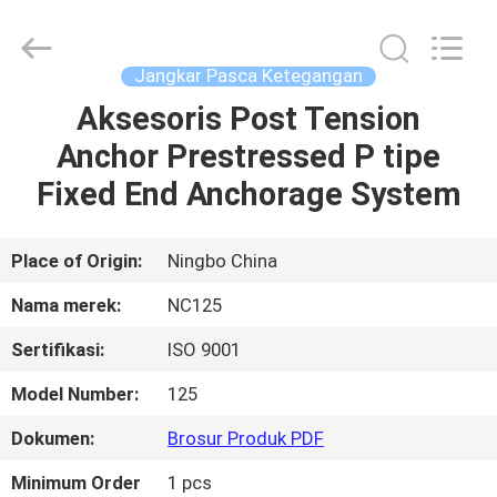
-
2026
Sunrise
Foundry
CO.,LTD.
Jangkar Pasca Ketegangan
All
Rights
Reserved.
Aksesoris Post Tension
RUMAH
Anchor Prestressed P tipe
PRODUK
Fixed End Anchorage System
VIDEO
Place of Origin:
Ningbo China
Nama merek:
NC125
TENTANG
Sertifikasi:
ISO 9001
KAMI
Model Number:
125
TUR
Dokumen:
Brosur Produk PDF
PABRIK
Minimum Order
1 pcs