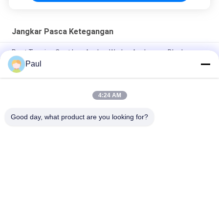
Jangkar Pasca Ketegangan
Post Tension Cast Iron Anchor Wedge Anchorage Blocks
Strand Grip Flat Anchor
Paul
Kabel Strand Prestressed Anchor Wedges dan Barrel
4:24 AM
Angkur Cangkang Ekspansi M24 Penopang Atap Penggilingan
Bawah Tanah
Good day, what product are you looking for?
Bad Request
Semua
Pembuatan Besi Cor 
Besi Cor Ulet
Abu-Abu
Casting Investasi 
Pembuangan Baja 
Presisi
Tahan Karat