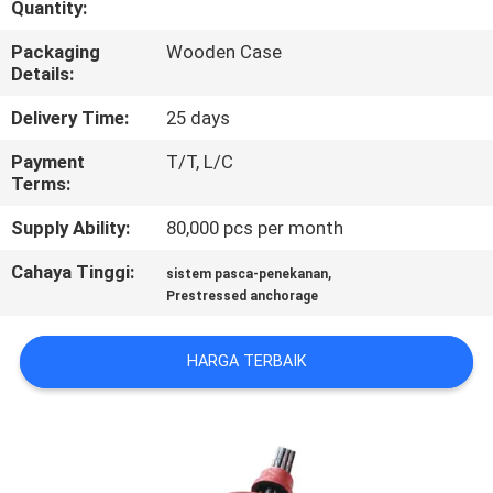
Quantity:
KONTROL
Packaging
Wooden Case
Details:
KUALITAS
Delivery Time:
25 days
HUBUNGI
Payment
T/T, L/C
Terms:
KAMI
Supply Ability:
80,000 pcs per month
BERITA
Cahaya Tinggi:
,
sistem pasca-penekanan
Prestressed anchorage
MINTA
HARGA TERBAIK
KUTIPAN
SITEMAP