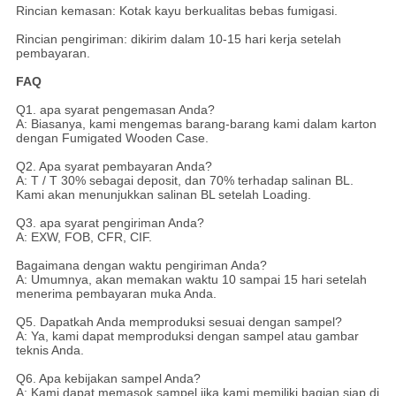
Rincian kemasan: Kotak kayu berkualitas bebas fumigasi.
Rincian pengiriman: dikirim dalam 10-15 hari kerja setelah
pembayaran.
FAQ
Q1. apa syarat pengemasan Anda?
A: Biasanya, kami mengemas barang-barang kami dalam karton
dengan Fumigated Wooden Case.
Q2. Apa syarat pembayaran Anda?
A: T / T 30% sebagai deposit, dan 70% terhadap salinan BL.
Kami akan menunjukkan salinan BL setelah Loading.
Q3. apa syarat pengiriman Anda?
A: EXW, FOB, CFR, CIF.
Bagaimana dengan waktu pengiriman Anda?
A: Umumnya, akan memakan waktu 10 sampai 15 hari setelah
menerima pembayaran muka Anda.
Q5. Dapatkah Anda memproduksi sesuai dengan sampel?
A: Ya, kami dapat memproduksi dengan sampel atau gambar
teknis Anda.
Q6. Apa kebijakan sampel Anda?
A: Kami dapat memasok sampel jika kami memiliki bagian siap di