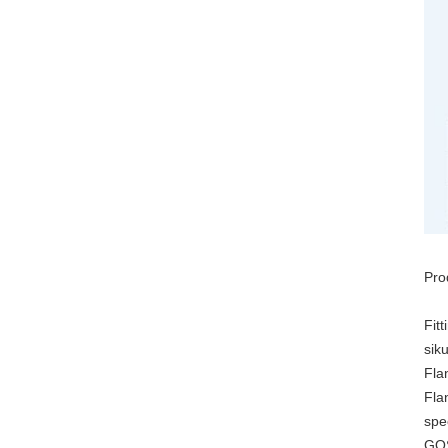
Pro
Fit
sik
Fla
Flan
spe
GOS