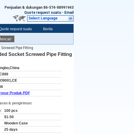
Penjualan & dukungan
86-574-88991943
Quote request suatu
-
Email
Select Language
Quote request suatu
Berita
encari
Screwed Pipe Fitting
ded Socket Screwed Pipe Fitting
ingbo,China
C886
SO9001,CE
86
rosur Produk PDF
aran & pengiriman:
y:
100 pcs
$1-50
Wooden Case
25 days