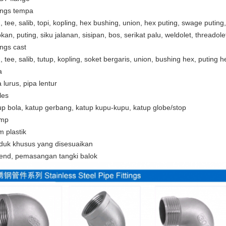
tings tempa
, tee, salib, topi, kopling, hex bushing, union, hex puting, swage puting,
okan, puting, siku jalanan, sisipan, bos, serikat palu, weldolet, threadole
ings cast
u, tee, salib, tutup, kopling, soket bergaris, union, bushing hex, puting 
a
 lurus, pipa lentur
les
up bola, katup gerbang, katup kupu-kupu, katup globe/stop
amp
m plastik
duk khusus yang disesuaikan
end, pemasangan tangki balok