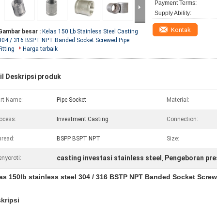
Payment Terms:
Supply Ability:
Kontak
Gambar besar :
Kelas 150 Lb Stainless Steel Casting
304 / 316 BSPT NPT Banded Socket Screwed Pipe
Fitting
Harga terbaik
il Deskripsi produk
rt Name:
Pipe Socket
Material:
ocess:
Investment Casting
Connection:
read:
BSPP BSPT NPT
Size:
casting investasi stainless steel
Pengeboran presi
nyoroti:
,
as 150lb stainless steel 304 / 316 BSTP NPT Banded Socket Screw
kripsi