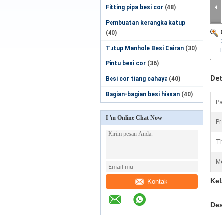
Fitting pipa besi cor
(48)
Pembuatan kerangka katup
(40)
Tutup Manhole Besi Cairan
(30)
Pintu besi cor
(36)
Det
Besi cor tiang cahaya
(40)
Bagian-bagian besi hiasan
(40)
Pa
I 'm Online Chat Now
Pr
Th
Me
Kel
Kontak
Des