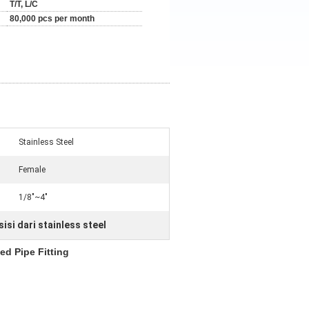
T/T, L/C
80,000 pcs per month
Stainless Steel
Female
1/8"~4"
si dari stainless steel
ed Pipe Fitting