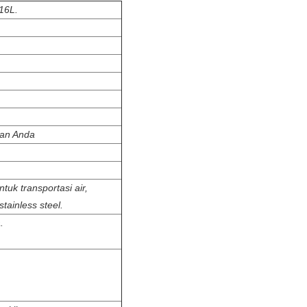
316L.
han Anda
uk transportasi air,
tainless steel.
.