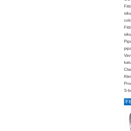
Fit
siku
col
Fitt
sik
Pip
pipa
Vav
kat
Cl
Kle
Pro
S-b