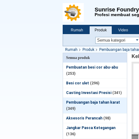
Sunrise Foundry
Profesi membuat se
Rumah
Produk
Video
Rumah
Produk
Pembuangan baja tahan
Kel
Semua produk
Pembuatan besi cor abu-abu
(253)
Besi cor ulet
(296)
Casting Investasi Presisi
(341)
Pembuangan baja tahan karat
(349)
Aksesoris Perancah
(98)
Jangkar Pasca Ketegangan
(136)