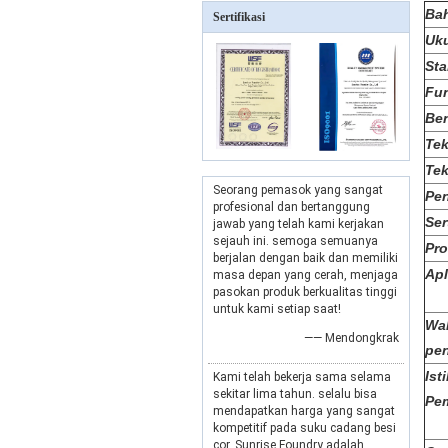
Ba
Sertifikasi
Uk
Sta
Fu
Be
Te
Tek
Seorang pemasok yang sangat
Pe
profesional dan bertanggung
Ser
jawab yang telah kami kerjakan
sejauh ini. semoga semuanya
Pr
berjalan dengan baik dan memiliki
Apl
masa depan yang cerah, menjaga
pasokan produk berkualitas tinggi
untuk kami setiap saat!
Wa
—— Mendongkrak
pe
Ist
Kami telah bekerja sama selama
sekitar lima tahun. selalu bisa
Pe
mendapatkan harga yang sangat
kompetitif pada suku cadang besi
cor. Sunrise Foundry adalah