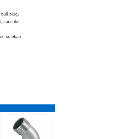
 bull plug,
t, soccolet
hex, colokan