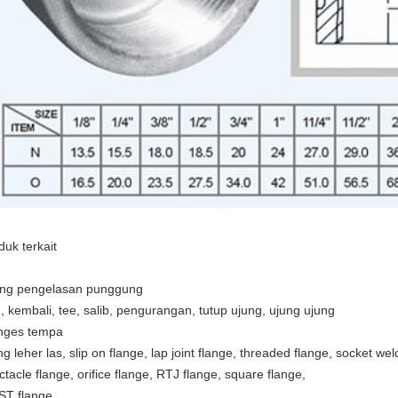
duk terkait
ting pengelasan punggung
u, kembali, tee, salib, pengurangan, tutup ujung, ujung ujung
nges tempa
g leher las, slip on flange, lap joint flange, threaded flange, socket weld
ctacle flange, orifice flange, RTJ flange, square flange,
T flange