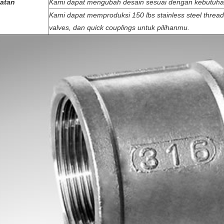
atan
Kami dapat mengubah desain sesuai dengan kebutuhan
Kami dapat memproduksi 150 lbs stainless steel thread f
valves, dan quick couplings untuk pilihanmu.