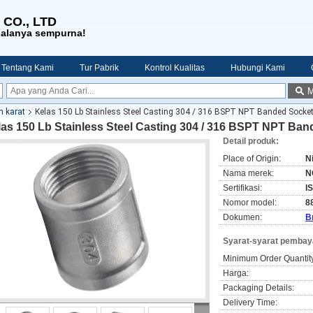
 CO., LTD
galanya sempurna!
Tentang Kami
Tur Pabrik
Kontrol Kualitas
Hubungi Kami
M
 karat
Kelas 150 Lb Stainless Steel Casting 304 / 316 BSPT NPT Banded Socket 
as 150 Lb Stainless Steel Casting 304 / 316 BSPT NPT Ban
Detail produk:
Place of Origin:
N
Nama merek:
N
Sertifikasi:
I
Nomor model:
8
Dokumen:
B
Syarat-syarat pembay
Minimum Order Quantit
Harga:
Packaging Details:
Delivery Time: