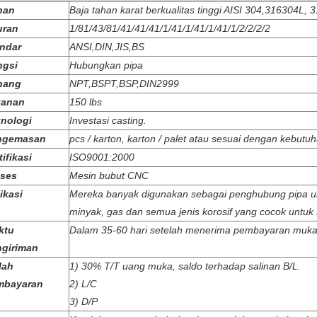
han
Baja tahan karat berkualitas tinggi AISI 304,316304L, 
uran
1/81/43/81/41/41/41/1/41/1/41/1/41/1/2/2/2/2
ndar
ANSI,DIN,JIS,BS
ngsi
Hubungkan pipa
nang
NPT,BSPT,BSP,DIN2999
kanan
150 lbs
nologi
Investasi casting.
ngemasan
pcs / karton, karton / palet atau sesuai dengan kebutu
tifikasi
ISO9001:2000
oses
Mesin bubut CNC
ikasi
Mereka banyak digunakan sebagai penghubung pipa unt
minyak, gas dan semua jenis korosif yang cocok untuk s
ktu
Dalam 35-60 hari setelah menerima pembayaran muka
ngiriman
ilah
1) 30% T/T uang muka, saldo terhadap salinan B/L.
mbayaran
2) L/C
3) D/P