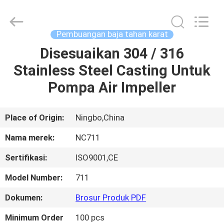
-
2026
Sunrise
Foundry
CO.,LTD.
Pembuangan baja tahan karat
All
Rights
Reserved.
Disesuaikan 304 / 316
RUMAH
Stainless Steel Casting Untuk
PRODUK
Pompa Air Impeller
VIDEO
Place of Origin:
Ningbo,China
Nama merek:
NC711
TENTANG
Sertifikasi:
ISO9001,CE
KAMI
Model Number:
711
TUR
Dokumen:
Brosur Produk PDF
PABRIK
Minimum Order
100 pcs