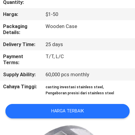
Quantity:
KONTROL
Harga:
$1-50
KUALITAS
Packaging
Wooden Case
Details:
HUBUNGI
Delivery Time:
25 days
KAMI
Payment
T/T, L/C
Terms:
BERITA
Supply Ability:
60,000 pcs monthly
Cahaya Tinggi:
,
casting investasi stainless steel
MINTA
Pengeboran presisi dari stainless steel
KUTIPAN
HARGA TERBAIK
SITEMAP