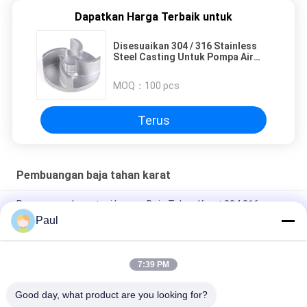
Dapatkan Harga Terbaik untuk
Disesuaikan 304 / 316 Stainless
Steel Casting Untuk Pompa Air
Impeller
MOQ：
100 pcs
Terus
Pembuangan baja tahan karat
Pengecoran Investasi Logam Baja Tahan Karat 304 316
Kustom Grosir Lilin Hilang
Paul
Casting investasi stainless steel presisi tinggi
7:39 PM
Aksesori Peralatan Pengecoran Investasi Lilin Hilang Baja
Tahan Karat 304 316
Good day, what product are you looking for?