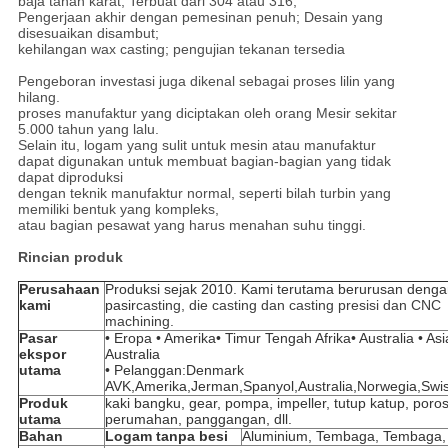
baja tahan karat; Terbuat dari 304 atau 316;
Pengerjaan akhir dengan pemesinan penuh; Desain yang
disesuaikan disambut;
kehilangan wax casting; pengujian tekanan tersedia
Pengeboran investasi juga dikenal sebagai proses lilin yang
hilang.
proses manufaktur yang diciptakan oleh orang Mesir sekitar
5.000 tahun yang lalu.
Selain itu, logam yang sulit untuk mesin atau manufaktur
dapat digunakan untuk membuat bagian-bagian yang tidak
dapat diproduksi
dengan teknik manufaktur normal, seperti bilah turbin yang
memiliki bentuk yang kompleks,
atau bagian pesawat yang harus menahan suhu tinggi.
Rincian produk
Perusahaan
Produksi sejak 2010. Kami terutama berurusan den
kami
pasir
casting, die casting dan casting presisi dan CNC
machining.
Pasar
• Eropa • Amerika• Timur Tengah Afrika• Australia • Asi
ekspor
Australia
utama
• Pelanggan:Denmark
AVK,Amerika,Jerman,Spanyol,Australia,Norwegia,Swiss
Produk
kaki bangku, gear, pompa, impeller, tutup katup, poros
utama
perumahan, panggangan, dll.
Bahan
Logam tanpa besi
Aluminium, Tembaga, Tembaga,