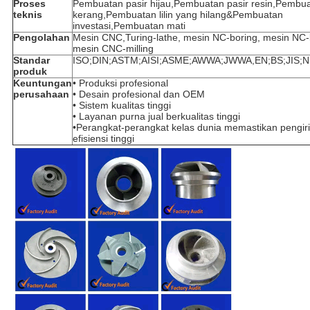
Proses
Pembuatan pasir hijau,Pembuatan pasir resin,Pembua
teknis
kerang,Pembuatan lilin yang hilang&Pembuatan
investasi,Pembuatan mati
Pengolahan
Mesin CNC,Turing-lathe, mesin NC-boring, mesin NC-
mesin CNC-milling
Standar
ISO;DIN;ASTM;AISI;ASME;AWWA;JWWA,EN;BS;JIS;
produk
Keuntungan
• Produksi profesional
perusahaan
• Desain profesional dan OEM
• Sistem kualitas tinggi
• Layanan purna jual berkualitas tinggi
•Perangkat-perangkat kelas dunia memastikan pengi
efisiensi tinggi