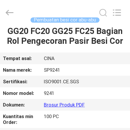
-
2026
Sunrise
Foundry
CO.,LTD.
Pembuatan besi cor abu-abu
All
Rights
Reserved.
GG20 FC20 GG25 FC25 Bagian
RUMAH
Rol Pengecoran Pasir Besi Cor
PRODUK
Tempat asal:
CINA
VIDEO
Nama merek:
SP9241
Sertifikasi:
ISO9001.CE.SGS
TENTANG
Nomor model:
9241
KAMI
Dokumen:
Brosur Produk PDF
TUR
Kuantitas min
100 PC
Order:
PABRIK