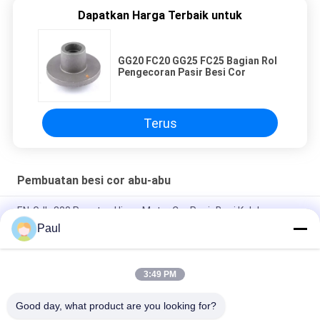
Dapatkan Harga Terbaik untuk
GG20 FC20 GG25 FC25 Bagian Rol
Pengecoran Pasir Besi Cor
Terus
Pembuatan besi cor abu-abu
EN-GJL-300 Penutup Ujung Motor Cor Pasir Besi Kelabu
Paul
Suku Cadang Pengecoran Pasir Besi Kelabu untuk Mesin
Industri
3:49 PM
Sasis Suspensi Trailer Truk Suku Cadang Daun Gantungan
Pegas Depan Belakang
Good day, what product are you looking for?