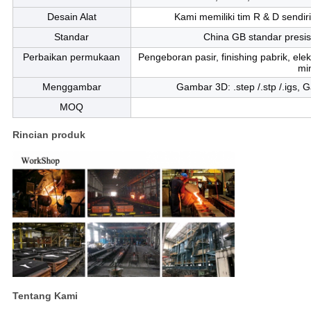
Desain Alat
Kami memiliki tim R & D sendir
Standar
China GB standar presisi
Perbaikan permukaan
Pengeboran pasir, finishing pabrik, ele
mi
Menggambar
Gambar 3D: .step /.stp /.igs, Ga
MOQ
Rincian produk
Tentang Kami