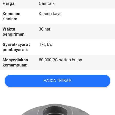
Harga:
Can talk
KONTROL
Kemasan
Kasing kayu
KUALITAS
rincian:
Waktu
30 hari
pengiriman:
HUBUNGI
KAMI
Syarat-syarat
T/t, l/c
pembayaran:
Menyediakan
80.000 PC setiap bulan
BERITA
kemampuan:
MINTA
HARGA TERBAIK
KUTIPAN
SITEMAP